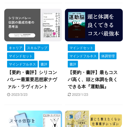
キャリア
スキルアップ
マインドセット
マインドセット
マインドフルネス
体調管理
マインドフルネス
書評
書評
【要約・書評】シリコン
【要約・書評】最もコス
バレー最重要思想家ナヴ
パ高く、頭と体調を良く
ァル・ラヴィカント
できる本『運動脳』
2023/3/23
2023/1/23