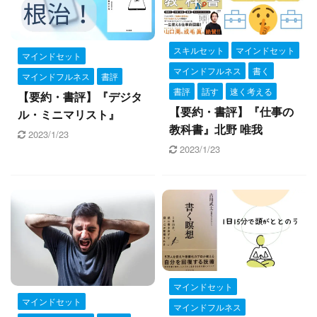
スキルセット
マインドセット
マインドセット
マインドフルネス
書く
マインドフルネス
書評
書評
話す
速く考える
【要約・書評】『デジタ
【要約・書評】『仕事の
ル・ミニマリスト』
教科書』北野 唯我
2023/1/23
2023/1/23
マインドセット
マインドセット
マインドフルネス