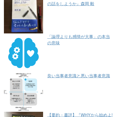
の話をしようか』森岡 毅
「論理よりも感情が大事」の本当
の意味
良い当事者意識と悪い当事者意識
【要約・書評】『WHYから始めよ!