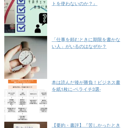
トを使わないのか？』
「仕事を頼むときに期限を書かな
い人」がいるのはなぜか？
本は読んだ後が勝負！ビジネス書
を紙1枚に-ペライチ3選-
【要約・書評】『苦しかったとき