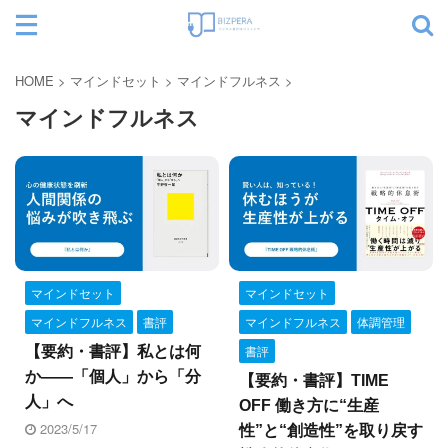
サイト内検索
HOME
>
マインドセット
>
マインドフルネス
>
マインドフルネス
カテゴリー
マインドセット
マインドセット
マインドフルネス
書評
マインドフルネス
体調管理
書評
【要約・書評】私とは何
か――「個人」から「分
【要約・書評】TIME
人」へ
OFF 働き方に“生産
2023/5/17
性”と“創造性”を取り戻す