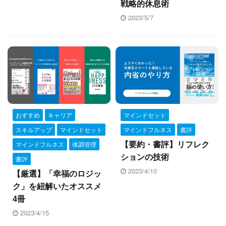
Yusuke Motoyama
戦略的休息術
2023/5/7
外資系コンサルティング会社を経て、経営大
学院に勤務。年間300冊読むなかで、絶対に
オススメできる本だけを厳選して紹介しま
す。著書『投資としての読書』。
Books&Apps（https://blog.tinect.jp/）にもた
まに寄稿しています。Amazonアソシエイト
プログラム参加中。 執筆など仕事のご依頼
おすすめ
キャリア
マインドセット
は、問い合わせフォームにてご連絡くださ
スキルアップ
マインドセット
マインドフルネス
書評
い。
マインドフルネス
体調管理
【要約・書評】リフレク
ションの技術
書評
2023/4/10
【厳選】「幸福のロジッ
ク」を紐解いたオススメ
4冊
2023/4/15