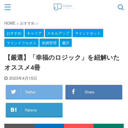
サイト内検索
HOME
>
おすすめ
>
おすすめ
キャリア
スキルアップ
マインドセット
マインドフルネス
体調管理
書評
カテゴリー
【厳選】「幸福のロジック」を紐解いた
オススメ4冊
2023年4月15日
Twitter
Share
Hatena