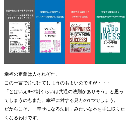
Yusuke Motoyama
外資系コンサルティング会社を経て、経営大
学院に勤務。年間300冊読むなかで、絶対に
オススメできる本だけを厳選して紹介しま
す。著書『投資としての読書』。
Books&Apps（https://blog.tinect.jp/）にもた
まに寄稿しています。Amazonアソシエイト
プログラム参加中。 執筆など仕事のご依頼
は、問い合わせフォームにてご連絡くださ
幸福の定義は人それぞれ。
い。
この一言で片づけてしまうのもよいのですが・・・
「とはいえ6~7割くらいは共通の法則がありそう」と思っ
てしまうのもまた、幸福に対する見方の1つでしょう。
だからこそ、「幸せになる法則」みたいな本を手に取りた
くなるわけです。