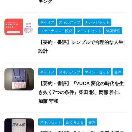
キング
キャリア
スキルアップ
ナレッジセット
ファイナンス・投資
マインドセット
体調管理
【要約・書評】シンプルで合理的な人生
設計
キャリア
スキルアップ
マインドセット
書評
【要約・書評】『VUCA 変化の時代を生
き抜く7つの条件』柴田 彰、岡部 雅仁、
加藤 守和
スキルセット
広く考える
書評