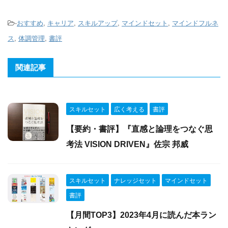
-
おすすめ
,
キャリア
,
スキルアップ
,
マインドセット
,
マインドフルネ
ス
,
体調管理
,
書評
関連記事
スキルセット
広く考える
書評
【要約・書評】『直感と論理をつなぐ思
考法 VISION DRIVEN』佐宗 邦威
スキルセット
ナレッジセット
マインドセット
書評
【月間TOP3】2023年4月に読んだ本ラン