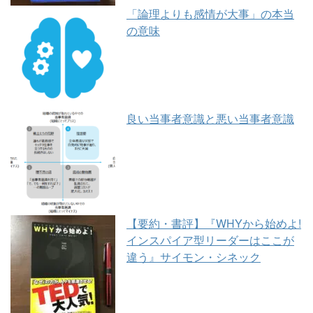
「論理よりも感情が大事」の本当
の意味
良い当事者意識と悪い当事者意識
【要約・書評】『WHYから始めよ!
インスパイア型リーダーはここが
違う』サイモン・シネック