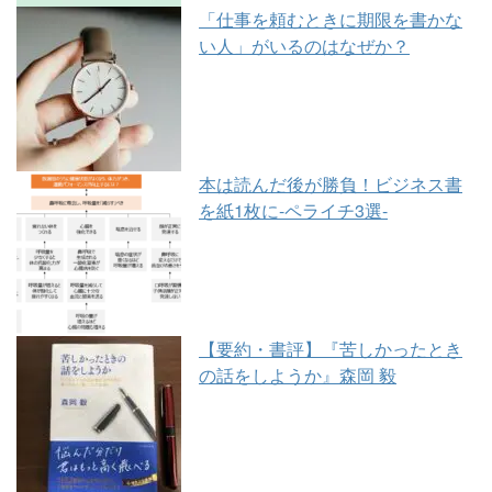
「仕事を頼むときに期限を書かな
い人」がいるのはなぜか？
本は読んだ後が勝負！ビジネス書
を紙1枚に-ペライチ3選-
【要約・書評】『苦しかったとき
の話をしようか』森岡 毅