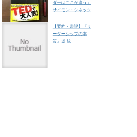
ダーはここが違う』
サイモン・シネック
【要約・書評】『リ
ーダーシップの本
質』堀 紘一