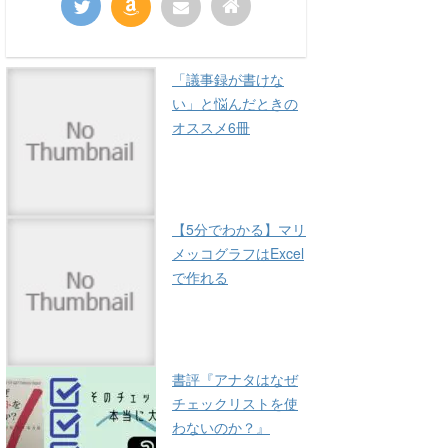
「議事録が書けな
い」と悩んだときの
オススメ6冊
【5分でわかる】マリ
メッコグラフはExcel
で作れる
書評『アナタはなぜ
チェックリストを使
わないのか？』