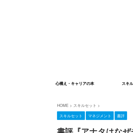
心構え・キャリアの本
スキ
HOME
>
スキルセット
>
スキルセット
マネジメント
書評
書評『アナタはなぜ