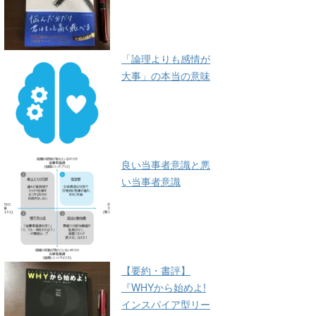
「論理よりも感情が
大事」の本当の意味
良い当事者意識と悪
い当事者意識
【要約・書評】
『WHYから始めよ!
インスパイア型リー