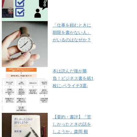
「仕事を頼むときに
期限を書かない人」
がいるのはなぜか？
本は読んだ後が勝
負！ビジネス書を紙1
枚に-ペライチ3選-
【要約・書評】『苦
しかったときの話を
しようか』森岡 毅