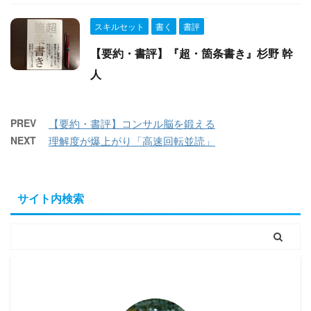
スキルセット
書く
書評
【要約・書評】『超・箇条書き』杉野 幹
人
PREV
【要約・書評】コンサル脳を鍛える
NEXT
理解度が爆上がり「高速回転並読」
サイト内検索