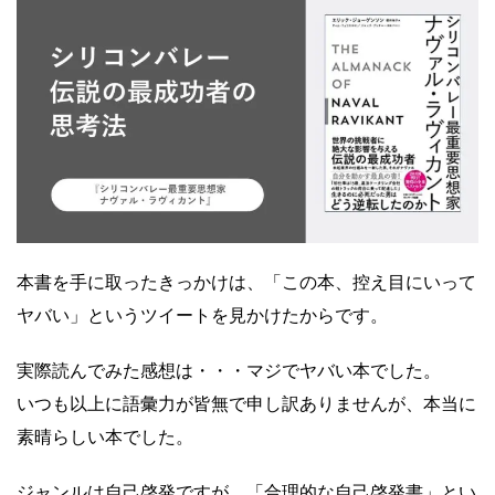
Yusuke Motoyama
外資系コンサルティング会社を経て、経営大
学院に勤務。年間300冊読むなかで、絶対に
オススメできる本だけを厳選して紹介しま
す。著書『投資としての読書』。
Books&Apps（https://blog.tinect.jp/）にもた
まに寄稿しています。Amazonアソシエイト
プログラム参加中。 執筆など仕事のご依頼
は、問い合わせフォームにてご連絡くださ
本書を手に取ったきっかけは、「この本、控え目にいって
い。
ヤバい」というツイートを見かけたからです。
実際読んでみた感想は・・・マジでヤバい本でした。
いつも以上に語彙力が皆無で申し訳ありませんが、本当に
素晴らしい本でした。
ジャンルは自己啓発ですが、「合理的な自己啓発書」とい