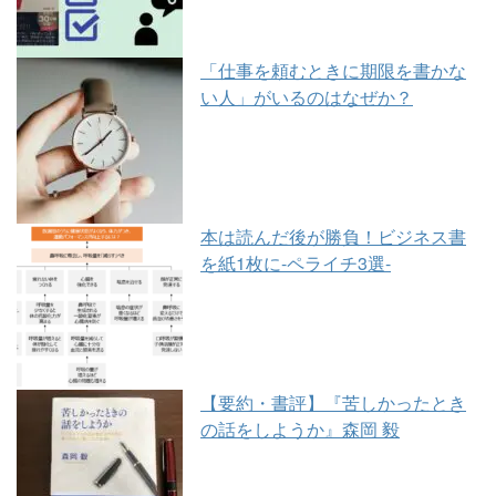
「仕事を頼むときに期限を書かな
い人」がいるのはなぜか？
本は読んだ後が勝負！ビジネス書
を紙1枚に-ペライチ3選-
【要約・書評】『苦しかったとき
の話をしようか』森岡 毅