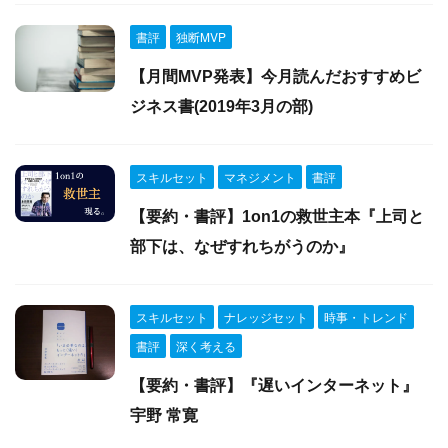
書評
独断MVP
【月間MVP発表】今月読んだおすすめビ
ジネス書(2019年3月の部)
スキルセット
マネジメント
書評
【要約・書評】1on1の救世主本『上司と
部下は、なぜすれちがうのか』
スキルセット
ナレッジセット
時事・トレンド
書評
深く考える
【要約・書評】『遅いインターネット』
宇野 常寛