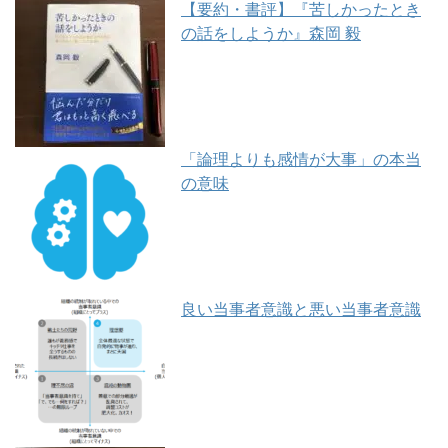
【要約・書評】『苦しかったとき
の話をしようか』森岡 毅
「論理よりも感情が大事」の本当
の意味
良い当事者意識と悪い当事者意識