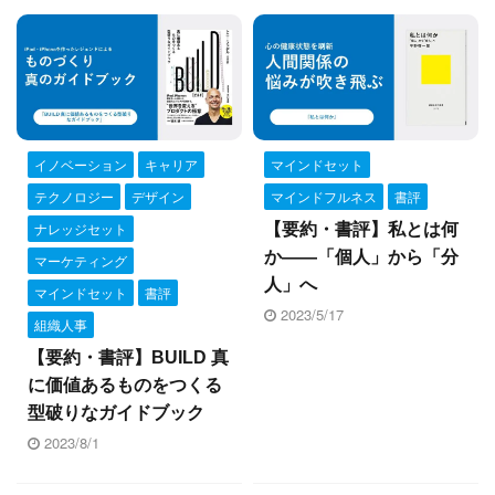
Yusuke Motoyama
外資系コンサルティング会社を経て、経営大
学院に勤務。年間300冊読むなかで、絶対に
オススメできる本だけを厳選して紹介しま
す。著書『投資としての読書』。
イノベーション
キャリア
マインドセット
Books&Apps（https://blog.tinect.jp/）にもた
テクノロジー
デザイン
マインドフルネス
書評
まに寄稿しています。Amazonアソシエイト
ナレッジセット
【要約・書評】私とは何
プログラム参加中。 執筆など仕事のご依頼
か――「個人」から「分
マーケティング
は、問い合わせフォームにてご連絡くださ
人」へ
マインドセット
書評
い。
2023/5/17
組織人事
【要約・書評】BUILD 真
に価値あるものをつくる
型破りなガイドブック
2023/8/1