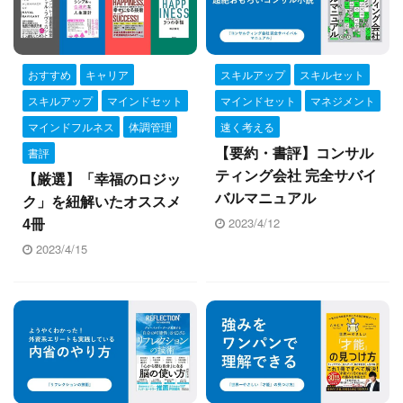
おすすめ
キャリア
スキルアップ
スキルセット
スキルアップ
マインドセット
マインドセット
マネジメント
マインドフルネス
体調管理
速く考える
書評
【要約・書評】コンサル
ティング会社 完全サバイ
【厳選】「幸福のロジッ
バルマニュアル
ク」を紐解いたオススメ
2023/4/12
4冊
2023/4/15