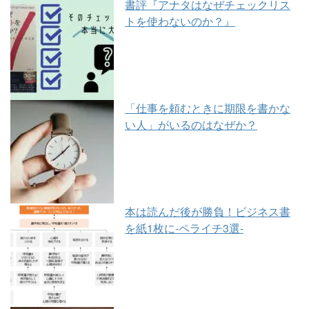
書評『アナタはなぜチェックリス
トを使わないのか？』
「仕事を頼むときに期限を書かな
い人」がいるのはなぜか？
本は読んだ後が勝負！ビジネス書
を紙1枚に-ペライチ3選-