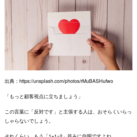
Yusuke Motoyama
外資系コンサルティング会社を経て、経営大
学院に勤務。年間300冊読むなかで、絶対に
オススメできる本だけを厳選して紹介しま
す。著書『投資としての読書』。
Books&Apps（https://blog.tinect.jp/）にもた
まに寄稿しています。Amazonアソシエイト
プログラム参加中。 執筆など仕事のご依頼
は、問い合わせフォームにてご連絡くださ
出典：https://unsplash.com/photos/rMuBASHufwo
い。
「もっと顧客視点に立ちましょう」
この言葉に「反対です」と主張する人は、おそらくいらっ
しゃらないでしょう。
それくらい、もう「1+1=2」並みに自明ですよね。