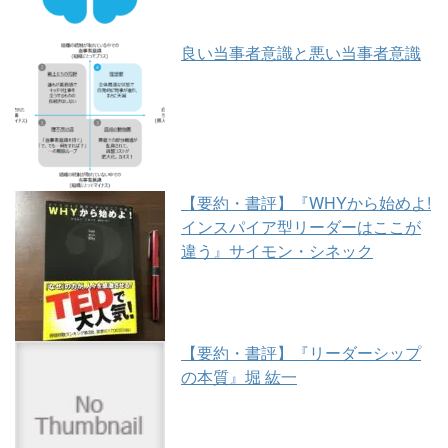
良い当事者意識と悪い当事者意識
【要約・書評】『WHYから始めよ!
インスパイア型リーダーはここが
違う』サイモン・シネック
【要約・書評】『リーダーシップ
の本質』堀 紘一