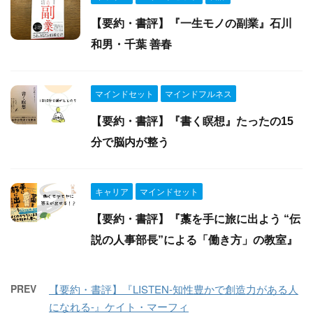
【要約・書評】『一生モノの副業』石川
和男・千葉 善春
マインドセット
マインドフルネス
【要約・書評】『書く瞑想』たったの15
分で脳内が整う
キャリア
マインドセット
【要約・書評】『藁を手に旅に出よう “伝
説の人事部長”による「働き方」の教室』
PREV
【要約・書評】『LISTEN-知性豊かで創造力がある人
になれる-』ケイト・マーフィ