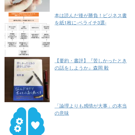
本は読んだ後が勝負！ビジネス書
を紙1枚に-ペライチ3選-
【要約・書評】『苦しかったとき
の話をしようか』森岡 毅
「論理よりも感情が大事」の本当
の意味