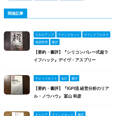
関連記事
スキルアップ
マインドセット
マインドフルネス
体調管理
書評
【要約・書評】『シリコンバレー式超ラ
イフハック』デイヴ・アスプリー
ナレッジセット
会計
書評
【要約・書評】『IGPI流 経営分析のリア
ル・ノウハウ』 冨山 和彦
キャリア
マインドセット
書評