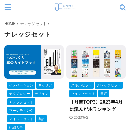
サイト内検索
HOME
>
ナレッジセット
>
ナレッジセット
カテゴリー
イノベーション
キャリア
スキルセット
ナレッジセット
テクノロジー
デザイン
マインドセット
書評
ナレッジセット
【月間TOP3】2023年4月
に読んだ本ランキング
マーケティング
2023/5/2
マインドセット
書評
組織人事