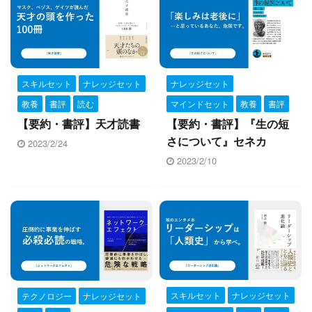
スキルセット
ナレッジセット
ナレッジセット
教養
書評
読む
マインドセット
教養
書評
【要約・書評】天才読書
【要約・書評】『生の短
さについて』セネカ
2023/2/24
2023/2/10
スキルセット
ナレッジセット
テクノロジー
ナレッジセット