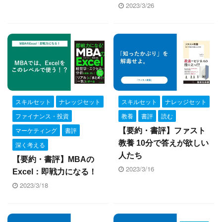
2023/3/26
スキルセット
ナレッジセット
スキルセット
ナレッジセット
ファイナンス・投資
教養
書評
読む
マーケティング
書評
【要約・書評】ファスト
教養 10分で答えが欲しい
深く考える
人たち
【要約・書評】MBAの
2023/3/16
Excel：即戦力になる！
2023/3/18