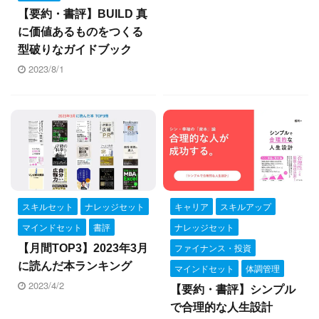
Yusuke Motoyama
【要約・書評】BUILD 真
外資系コンサルティング会社を経て、経営大
に価値あるものをつくる
学院に勤務。年間300冊読むなかで、絶対に
型破りなガイドブック
2023/8/1
オススメできる本だけを厳選して紹介しま
す。著書『投資としての読書』。
Books&Apps（https://blog.tinect.jp/）にもた
まに寄稿しています。Amazonアソシエイト
プログラム参加中。 執筆など仕事のご依頼
は、問い合わせフォームにてご連絡くださ
い。
スキルセット
ナレッジセット
キャリア
スキルアップ
マインドセット
書評
ナレッジセット
ファイナンス・投資
【月間TOP3】2023年3月
に読んだ本ランキング
マインドセット
体調管理
2023/4/2
【要約・書評】シンプル
で合理的な人生設計