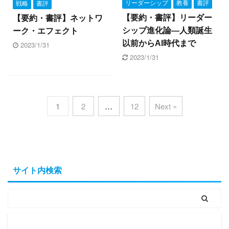
リーダーシップ
教養
書評
戦略
書評
【要約・書評】リーダー
【要約・書評】ネットワ
シップ進化論―人類誕生
ーク・エフェクト
以前からAI時代まで
2023/1/31
2023/1/31
1
2
…
12
Next »
サイト内検索