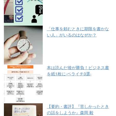
「仕事を頼むときに期限を書かな
い人」がいるのはなぜか？
本は読んだ後が勝負！ビジネス書
を紙1枚に-ペライチ3選-
【要約・書評】『苦しかったとき
の話をしようか』森岡 毅