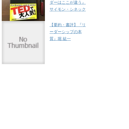
ダーはここが違う』
サイモン・シネック
【要約・書評】『リ
ーダーシップの本
質』堀 紘一