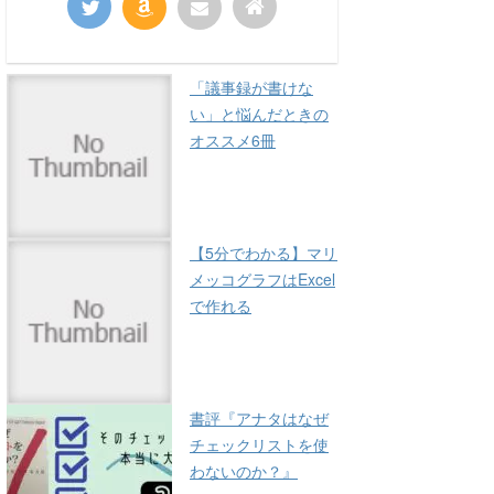
「議事録が書けな
い」と悩んだときの
オススメ6冊
【5分でわかる】マリ
メッコグラフはExcel
で作れる
書評『アナタはなぜ
チェックリストを使
わないのか？』