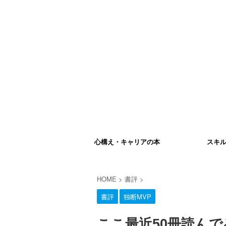
心構え・キャリアの本
スキ
HOME
>
書評
>
書評
独断MVP
ここ最近50冊読ん