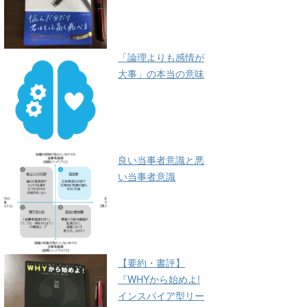
「論理よりも感情が
大事」の本当の意味
良い当事者意識と悪
い当事者意識
【要約・書評】
『WHYから始めよ!
インスパイア型リー