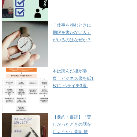
「仕事を頼むときに
期限を書かない人」
がいるのはなぜか？
本は読んだ後が勝
負！ビジネス書を紙1
枚に-ペライチ3選-
【要約・書評】『苦
しかったときの話を
しようか』森岡 毅