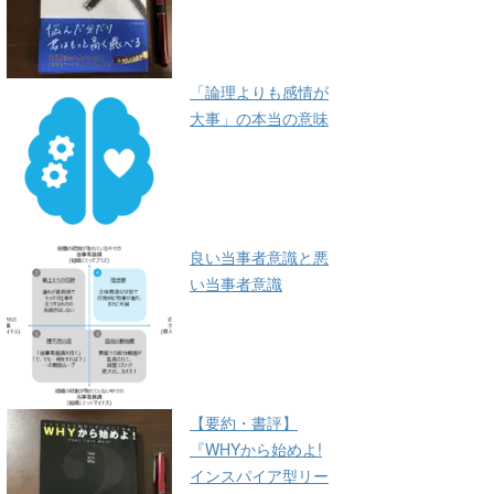
「論理よりも感情が
大事」の本当の意味
良い当事者意識と悪
い当事者意識
【要約・書評】
『WHYから始めよ!
インスパイア型リー