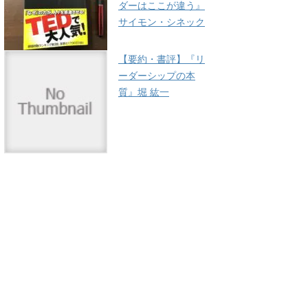
ダーはここが違う』
サイモン・シネック
【要約・書評】『リ
ーダーシップの本
質』堀 紘一