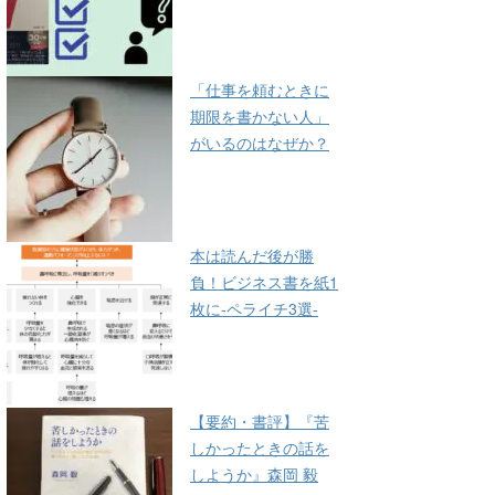
「仕事を頼むときに
期限を書かない人」
がいるのはなぜか？
本は読んだ後が勝
負！ビジネス書を紙1
枚に-ペライチ3選-
【要約・書評】『苦
しかったときの話を
しようか』森岡 毅