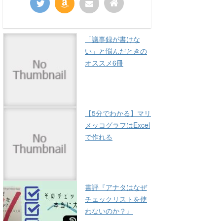
「議事録が書けな
い」と悩んだときの
オススメ6冊
【5分でわかる】マリ
メッコグラフはExcel
で作れる
書評『アナタはなぜ
チェックリストを使
わないのか？』