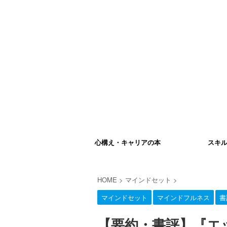
心構え・キャリアの本
スキ
HOME
>
マインドセット
>
マインドセット
マインドフルネス
書
【要約・書評】『エ