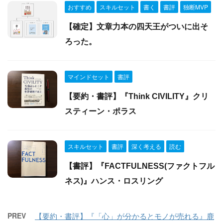
おすすめ
スキルセット
書く
書評
独断MVP
【確定】文章力本の四天王がついに出そ
ろった。
マインドセット
書評
【要約・書評】『Think CIVILITY』クリ
スティーン・ポラス
スキルセット
書評
深く考える
読む
【書評】『FACTFULNESS(ファクトフル
ネス)』ハンス・ロスリング
PREV
【要約・書評】『「心」が分かるとモノが売れる』鹿