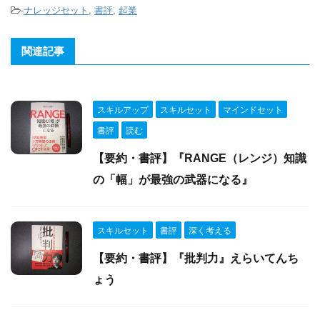
-
ナレッジセット
,
書評
,
起業
関連記事
スキルアップ
スキルセット
マインドセット
書評
読む
【要約・書評】『RANGE（レンジ）知識
の「幅」が最強の武器になる』
スキルセット
書評
深く考える
【要約・書評】『批判力』えらいてんち
ょう