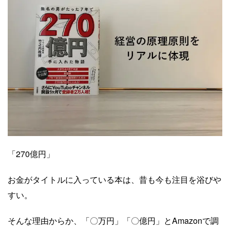
Yusuke Motoyama
外資系コンサルティング会社を経て、経営大
学院に勤務。年間300冊読むなかで、絶対に
オススメできる本だけを厳選して紹介しま
す。著書『投資としての読書』。
Books&Apps（https://blog.tinect.jp/）にもた
まに寄稿しています。Amazonアソシエイト
プログラム参加中。 執筆など仕事のご依頼
は、問い合わせフォームにてご連絡くださ
い。
「270億円」
お金がタイトルに入っている本は、昔も今も注目を浴びや
すい。
そんな理由からか、「〇万円」「〇億円」とAmazonで調