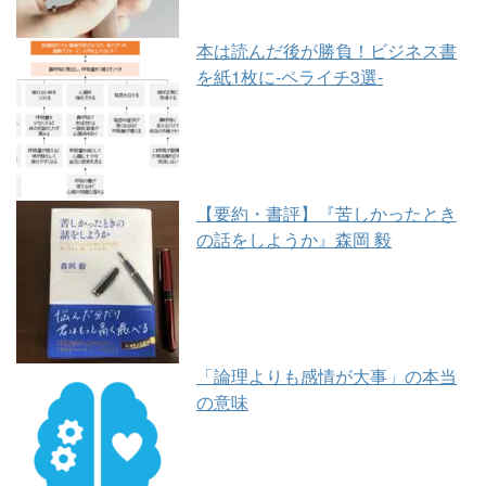
本は読んだ後が勝負！ビジネス書
を紙1枚に-ペライチ3選-
【要約・書評】『苦しかったとき
の話をしようか』森岡 毅
「論理よりも感情が大事」の本当
の意味