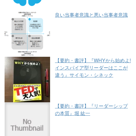
良い当事者意識と悪い当事者意識
【要約・書評】『WHYから始めよ!
インスパイア型リーダーはここが
違う』サイモン・シネック
【要約・書評】『リーダーシップ
の本質』堀 紘一