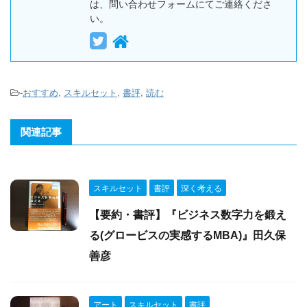
は、問い合わせフォームにてご連絡くださ
い。
-
おすすめ
,
スキルセット
,
書評
,
読む
関連記事
スキルセット
書評
深く考える
【要約・書評】『ビジネス数字力を鍛え
る(グロービスの実感するMBA)』田久保
善彦
アート
スキルセット
書評