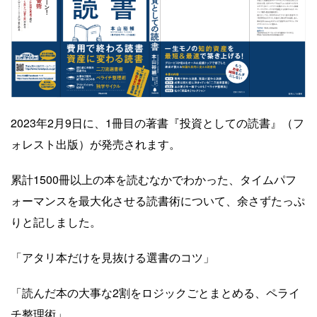
Yusuke Motoyama
外資系コンサルティング会社を経て、経営大
学院に勤務。年間300冊読むなかで、絶対に
オススメできる本だけを厳選して紹介しま
す。著書『投資としての読書』。
Books&Apps（https://blog.tinect.jp/）にもた
2023年2月9日に、1冊目の著書『投資としての読書』（フ
まに寄稿しています。Amazonアソシエイト
ォレスト出版）が発売されます。
プログラム参加中。 執筆など仕事のご依頼
は、問い合わせフォームにてご連絡くださ
累計1500冊以上の本を読むなかでわかった、タイムパフ
い。
ォーマンスを最大化させる読書術について、余さずたっぷ
りと記しました。
「アタリ本だけを見抜ける選書のコツ」
「読んだ本の大事な2割をロジックごとまとめる、ペライ
チ整理術」