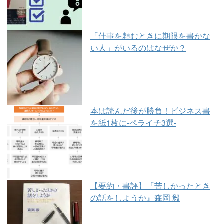
「仕事を頼むときに期限を書かな
い人」がいるのはなぜか？
本は読んだ後が勝負！ビジネス書
を紙1枚に-ペライチ3選-
【要約・書評】『苦しかったとき
の話をしようか』森岡 毅