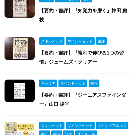
【要約・書評】『知覚力を磨く』神田 房
枝
スキルアップ
マインドセット
書評
【要約・書評】『複利で伸びる1つの習
慣』ジェームズ・クリアー
キャリア
マインドセット
書評
【要約・書評】『ジーニアスファインダ
ー』山口 揚平
スキルセット
マインドセット
マインドフルネス
書く
書評
話す
速く考える