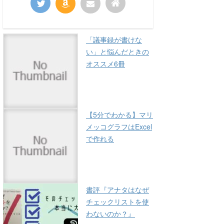
「議事録が書けな
い」と悩んだときの
オススメ6冊
【5分でわかる】マリ
メッコグラフはExcel
で作れる
書評『アナタはなぜ
チェックリストを使
わないのか？』