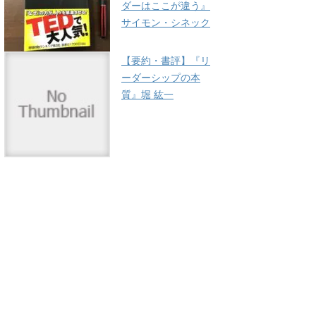
ダーはここが違う』
サイモン・シネック
【要約・書評】『リ
ーダーシップの本
質』堀 紘一