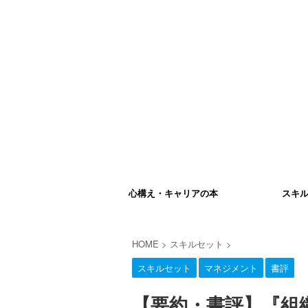
心構え・キャリアの本
スキ
HOME
>
スキルセット
>
スキルセット
マネジメント
書評
【要約・書評】『組