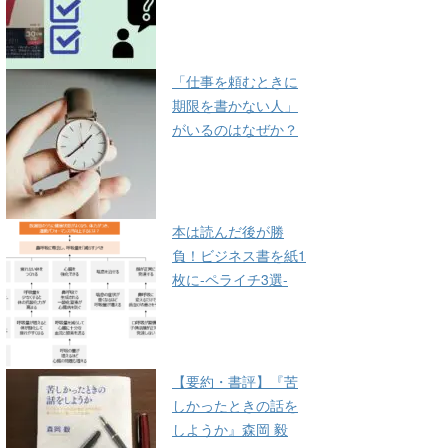
「仕事を頼むときに
期限を書かない人」
がいるのはなぜか？
本は読んだ後が勝
負！ビジネス書を紙1
枚に-ペライチ3選-
【要約・書評】『苦
しかったときの話を
しようか』森岡 毅