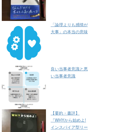
「論理よりも感情が
大事」の本当の意味
良い当事者意識と悪
い当事者意識
【要約・書評】
『WHYから始めよ!
インスパイア型リー