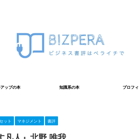
ルアップの本
知識系の本
プロフィ
セット
マネジメント
書評
す凡人』北野 唯我