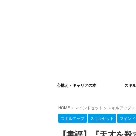
心構え・キャリアの本
スキ
HOME
>
マインドセット
>
スキルアップ
>
スキルアップ
スキルセット
マインド
【書評】『天才を殺