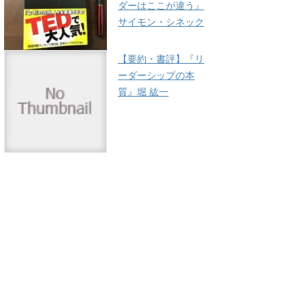
ダーはここが違う』
サイモン・シネック
【要約・書評】『リ
ーダーシップの本
質』堀 紘一