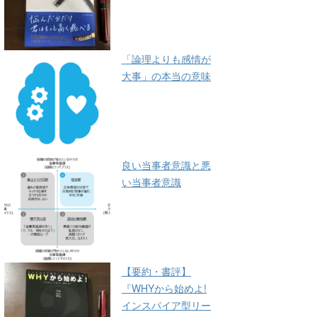
「論理よりも感情が
大事」の本当の意味
良い当事者意識と悪
い当事者意識
【要約・書評】
『WHYから始めよ!
インスパイア型リー