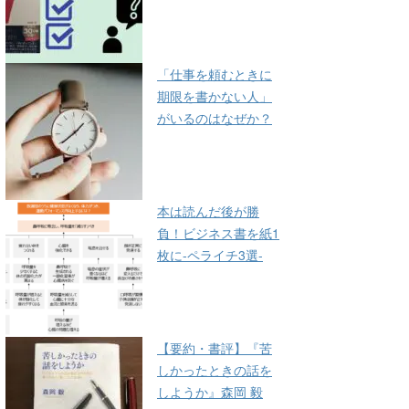
「仕事を頼むときに
期限を書かない人」
がいるのはなぜか？
本は読んだ後が勝
負！ビジネス書を紙1
枚に-ペライチ3選-
【要約・書評】『苦
しかったときの話を
しようか』森岡 毅