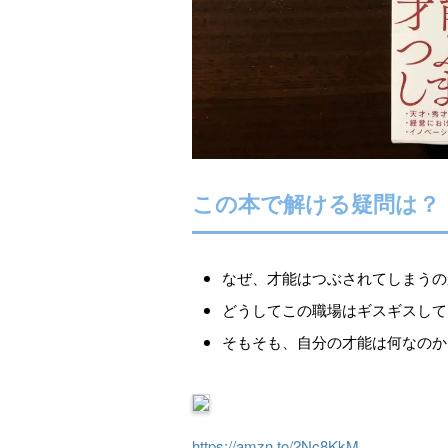
この本で解ける疑問は？
なぜ、才能はつぶされてしまうの
どうしてこの職場はギスギスして
そもそも、自分の才能は何なのか
https://amzn.to/2Nc8KkM