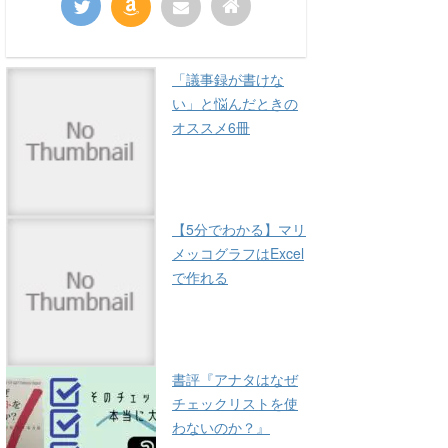
「議事録が書けな
い」と悩んだときの
オススメ6冊
【5分でわかる】マリ
メッコグラフはExcel
で作れる
書評『アナタはなぜ
チェックリストを使
わないのか？』