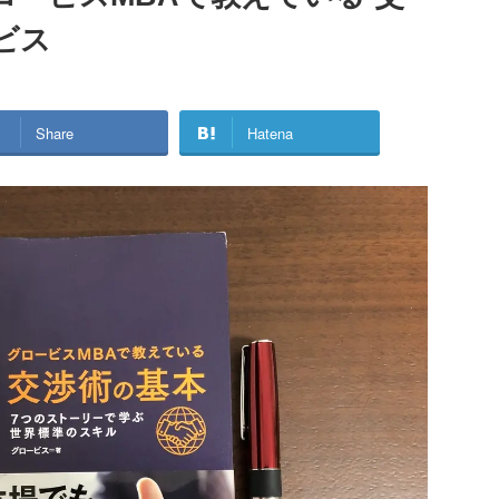
ビス
Share
Hatena