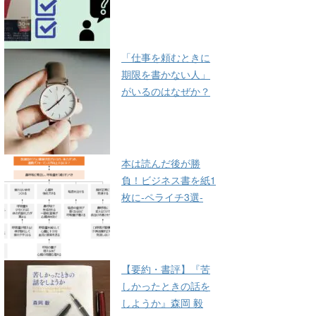
「仕事を頼むときに
期限を書かない人」
がいるのはなぜか？
本は読んだ後が勝
負！ビジネス書を紙1
枚に-ペライチ3選-
【要約・書評】『苦
しかったときの話を
しようか』森岡 毅