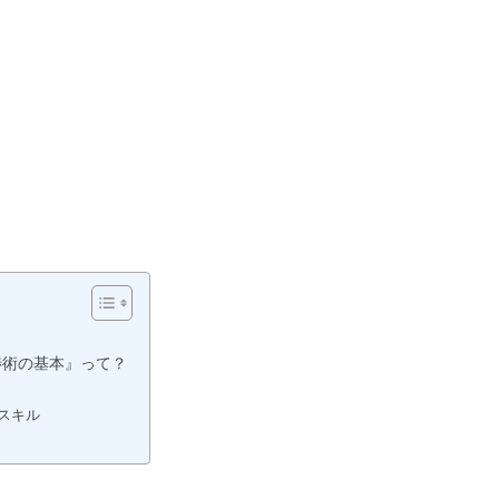
渉術の基本』って？
スキル