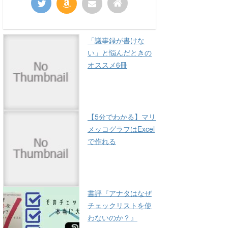
「議事録が書けな
い」と悩んだときの
オススメ6冊
【5分でわかる】マリ
メッコグラフはExcel
で作れる
書評『アナタはなぜ
チェックリストを使
わないのか？』