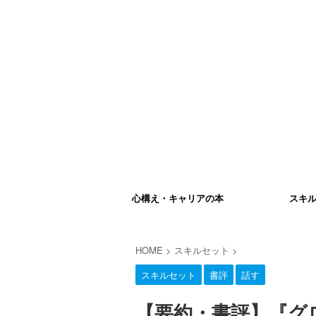
心構え・キャリアの本
スキ
HOME
>
スキルセット
>
スキルセット
書評
話す
【要約・書評】『グ