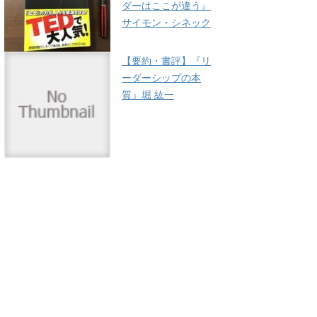
ダーはここが違う』
サイモン・シネック
【要約・書評】『リ
ーダーシップの本
質』堀 紘一