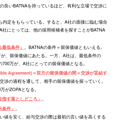
の良いBATNAを持っているほど、有利な立場で交渉に
ら内定をもらっている。すると、A社の面接に臨む場合
、A社にとっては、他の採用候補者を探すことがBATNA
る最低条件」
。BATNAの条件＝留保価値ともいえる。
0万が、留保価値にあたる。一方、A社は、最低条件の
の700万が、A社にとっての留保価値となる。
ossible Agreement)＝双方の留保価値の間＝交渉が妥結す
交渉の過程を通して、相手の留保価値を探っていく。
0万がZOPAとなる。
目指す落としどころ」
。
示条件」
。
い値を安く、給与交渉の際は最初の言い値を高くする