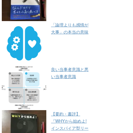
「論理よりも感情が
大事」の本当の意味
良い当事者意識と悪
い当事者意識
【要約・書評】
『WHYから始めよ!
インスパイア型リー