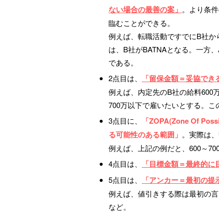
ない場合の最善の案」
。より条件
臨むことができる。
例えば、転職活動ですでにB社か
は、B社がBATNAとなる。一方
である。
2点目は、
「留保金額＝妥協でき
例えば、内定先のB社の給料60
700万以下で雇いたいとする。こ
3点目に、
「ZOPA(Zone Of P
る可能性のある範囲」
。実際は、
例えば、上記の例だと、600～70
4点目は、
「目標金額＝最終的に
5点目は、
「アンカー＝最初の提
例えば、値引きする際は最初の言
など。