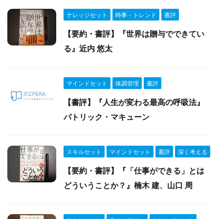
ナレッジセット
時事・トレンド
書評
【要約・書評】『世界は贈与でできてい
る』近内 悠太
マインドセット
体調管理
書評
【書評】『人生が変わる最高の呼吸法』
パトリック・マキューン
スキルセット
マインドセット
書評
深く考える
【要約・書評】『「仕事ができる」とは
どういうことか？』楠木 建、山口 周