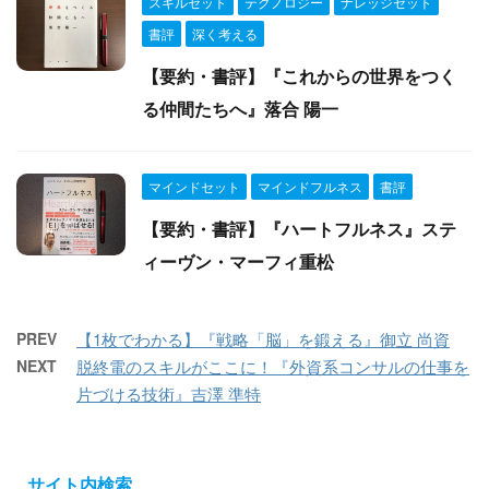
スキルセット
テクノロジー
ナレッジセット
書評
深く考える
【要約・書評】『これからの世界をつく
る仲間たちへ』落合 陽一
マインドセット
マインドフルネス
書評
【要約・書評】『ハートフルネス』ステ
ィーヴン・マーフィ重松
PREV
【1枚でわかる】『戦略「脳」を鍛える』御立 尚資
NEXT
脱終電のスキルがここに！『外資系コンサルの仕事を
片づける技術』吉澤 準特
サイト内検索