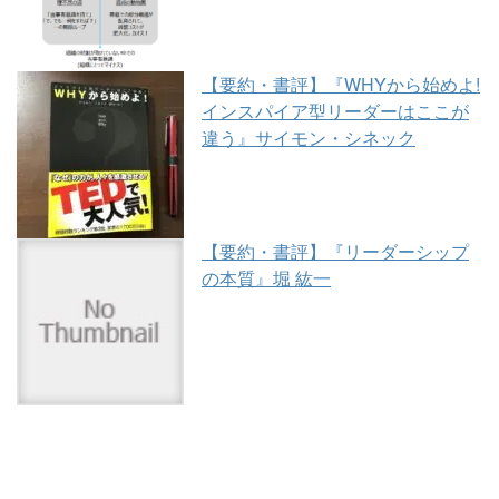
【要約・書評】『WHYから始めよ!
インスパイア型リーダーはここが
違う』サイモン・シネック
【要約・書評】『リーダーシップ
の本質』堀 紘一