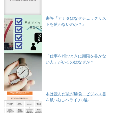
書評『アナタはなぜチェックリス
トを使わないのか？』
「仕事を頼むときに期限を書かな
い人」がいるのはなぜか？
本は読んだ後が勝負！ビジネス書
を紙1枚に-ペライチ3選-