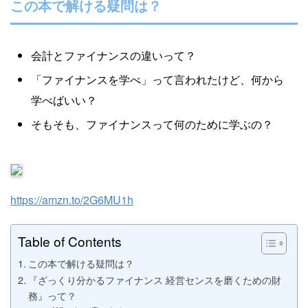
Yusuke Motoyama
この本で解ける疑問は？
外資系コンサルティング会社を経て、経営大
学院に勤務。年間300冊読むなかで、絶対に
会計とファイナンスの違いって？
オススメできる本だけを厳選して紹介しま
「ファイナンスを学べ」って言われたけど、何から
す。著書『投資としての読書』。
学べばいい？
Books&Apps（https://blog.tinect.jp/）にもた
そもそも、ファイナンスって何のために学ぶの？
まに寄稿しています。Amazonアソシエイト
プログラム参加中。 執筆など仕事のご依頼
は、問い合わせフォームにてご連絡くださ
い。
https://amzn.to/2G6MU1h
Table of Contents
この本で解ける疑問は？
『ざっくり分かるファイナンス 経営センスを磨くための財
務』って？