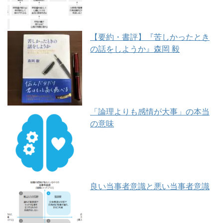
【要約・書評】『苦しかったとき
の話をしようか』森岡 毅
「論理よりも感情が大事」の本当
の意味
良い当事者意識と悪い当事者意識