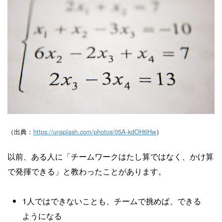
Yusuke Motoyama
外資系コンサルティング会社を経て、経営大
学院に勤務。年間300冊読むなかで、絶対に
オススメできる本だけを厳選して紹介しま
す。著書『投資としての読書』。
Books&Apps（https://blog.tinect.jp/）にもた
まに寄稿しています。Amazonアソシエイト
プログラム参加中。 執筆など仕事のご依頼
は、問い合わせフォームにてご連絡くださ
（出典：
https://unsplash.com/photos/05A-kdOH6Hw
）
い。
以前、ある人に「チームワークはたし算ではなく、かけ算
で発揮できる」と教わったことがあります。
1人ではできないことも、チームで挑めば、できる
ようになる