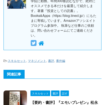
学院に勤務。年間300冊読むなかで、絶対に
オススメできる本だけを厳選して紹介しま
す。著書『投資としての読書』。
Books&Apps（https://blog.tinect.jp/）にもた
まに寄稿しています。Amazonアソシエイト
プログラム参加中。 執筆など仕事のご依頼
は、問い合わせフォームにてご連絡くださ
い。
-
スキルセット
,
マネジメント
,
書評
,
番外編
関連記事
スキルセット
書評
話す
【要約・書評】『エモいプレゼン』松永