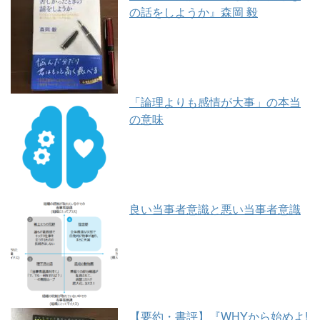
の話をしようか』森岡 毅
「論理よりも感情が大事」の本当
の意味
良い当事者意識と悪い当事者意識
【要約・書評】『WHYから始めよ!