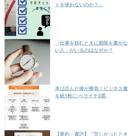
トを使わないのか？』
「仕事を頼むときに期限を書かな
い人」がいるのはなぜか？
本は読んだ後が勝負！ビジネス書
を紙1枚に-ペライチ3選-
【要約・書評】『苦しかったとき