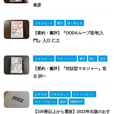
俊彦
スキルセット
書評
速く考える
【要約・書評】『OODAループ思考[入
門]』入江 仁之
スキルセット
マネジメント
書評
聞く
話す
【要約・書評】『対話型マネジャー』世
古 詞一
おすすめ
スキルセット
ナレッジセット
マインドセット
書評
独断MVP
【100冊以上から選抜】2022年出版のおす