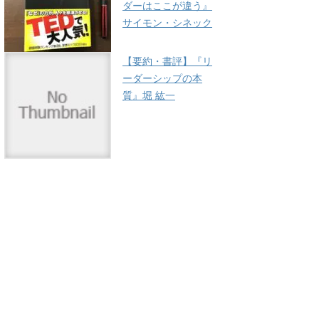
ダーはここが違う』
サイモン・シネック
【要約・書評】『リ
ーダーシップの本
質』堀 紘一