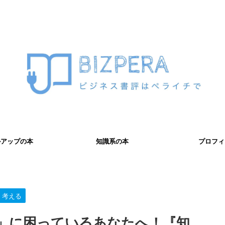
ルアップの本
知識系の本
プロフィ
く考える
」に困っているあなたへ！『知