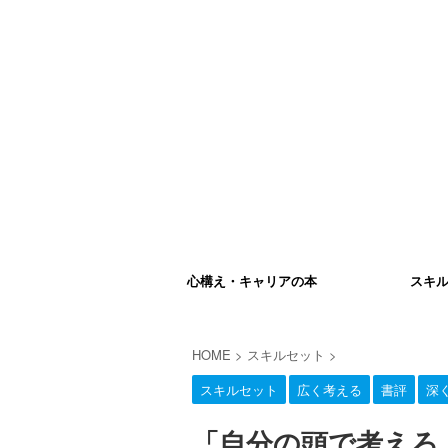
心構え・キャリアの本
スキ
HOME
>
スキルセット
>
スキルセット
広く考える
書評
深
「自分の頭で考えろ