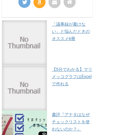
「議事録が書けな
い」と悩んだときの
オススメ6冊
【5分でわかる】マリ
メッコグラフはExcel
で作れる
書評『アナタはなぜ
チェックリストを使
わないのか？』