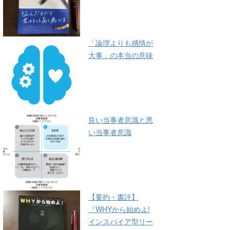
「論理よりも感情が
大事」の本当の意味
良い当事者意識と悪
い当事者意識
【要約・書評】
『WHYから始めよ!
インスパイア型リー