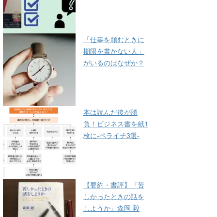
「仕事を頼むときに
期限を書かない人」
がいるのはなぜか？
本は読んだ後が勝
負！ビジネス書を紙1
枚に-ペライチ3選-
【要約・書評】『苦
しかったときの話を
しようか』森岡 毅