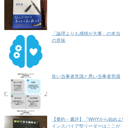
「論理よりも感情が大事」の本当
の意味
良い当事者意識と悪い当事者意識
【要約・書評】『WHYから始めよ!
インスパイア型リーダーはここが