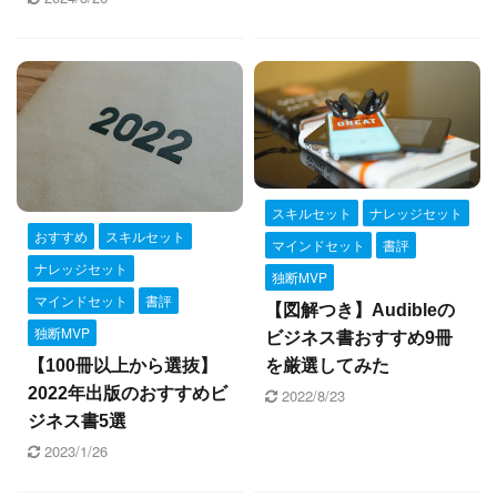
Yusuke Motoyama
外資系コンサルティング会社を経て、経営大
学院に勤務。年間300冊読むなかで、絶対に
オススメできる本だけを厳選して紹介しま
す。著書『投資としての読書』。
Books&Apps（https://blog.tinect.jp/）にもた
まに寄稿しています。Amazonアソシエイト
スキルセット
ナレッジセット
おすすめ
スキルセット
プログラム参加中。 執筆など仕事のご依頼
マインドセット
書評
ナレッジセット
は、問い合わせフォームにてご連絡くださ
独断MVP
マインドセット
書評
い。
【図解つき】Audibleの
独断MVP
ビジネス書おすすめ9冊
を厳選してみた
【100冊以上から選抜】
2022年出版のおすすめビ
2022/8/23
ジネス書5選
2023/1/26