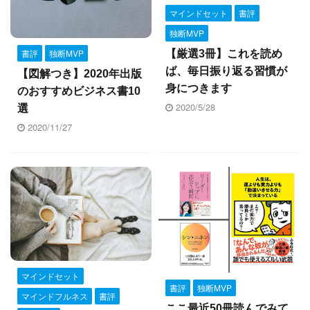
マインドセット
書評
独断MVP
書評
独断MVP
【厳選3冊】これを読め
ば、毎日振り返る習慣が
【図解つき】2020年出版
身につきます
のおすすめビジネス書10
2020/5/28
選
2020/11/27
マインドセット
書評
独断MVP
マインドフルネス
書評
ここ最近50冊読んでみて