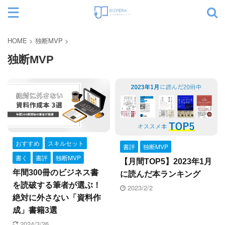
サイト内検索
HOME
>
独断MVP
>
独断MVP
カテゴリー
おすすめ
スキルセット
書評
独断MVP
書く
書評
独断MVP
【月間TOP5】2023年1月
年間300冊のビジネス書
に読んだ本ランキング
を読破する筆者が選ぶ！
2023/2/2
絶対に外さない「資料作
成」書籍3選
2024/3/26