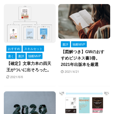
書評
独断MVP
おすすめ
スキルセット
【図解つき】GWのおす
書く
書評
独断MVP
すめビジネス書3冊。
【確定】文章力本の四天
2021年出版本を厳選
王がついに出そろった。
2021/4/21
2021/6/6