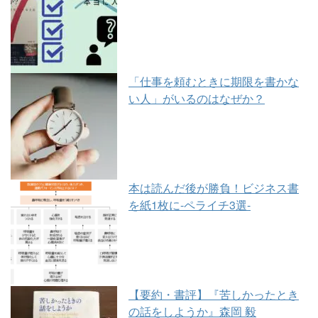
「仕事を頼むときに期限を書かな
い人」がいるのはなぜか？
本は読んだ後が勝負！ビジネス書
を紙1枚に-ペライチ3選-
【要約・書評】『苦しかったとき
の話をしようか』森岡 毅