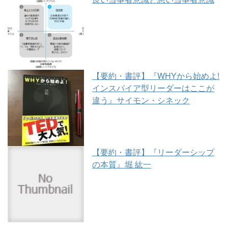
【要約・書評】『WHYから始めよ!
インスパイア型リーダーはここが
違う』サイモン・シネック
【要約・書評】『リーダーシップ
の本質』堀 紘一