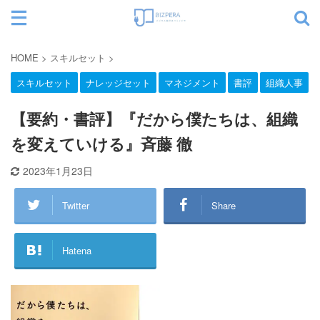
サイト内検索
HOME
>
スキルセット
>
スキルセット
ナレッジセット
マネジメント
書評
組織人事
カテゴリー
【要約・書評】『だから僕たちは、組織
を変えていける』斉藤 徹
2023年1月23日
Twitter
Share
Hatena