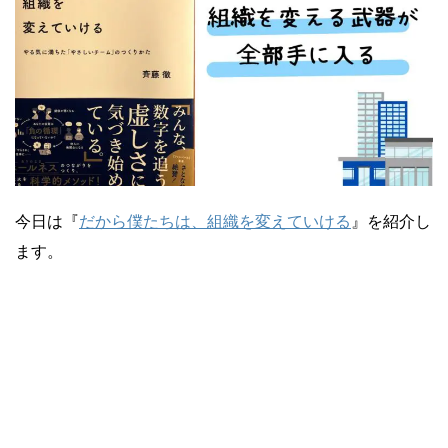
Yusuke Motoyama
外資系コンサルティング会社を経て、経営大
学院に勤務。年間300冊読むなかで、絶対に
オススメできる本だけを厳選して紹介しま
す。著書『投資としての読書』。
Books&Apps（https://blog.tinect.jp/）にもた
まに寄稿しています。Amazonアソシエイト
プログラム参加中。 執筆など仕事のご依頼
今日は『
だから僕たちは、組織を変えていける
』を紹介し
は、問い合わせフォームにてご連絡くださ
ます。
い。