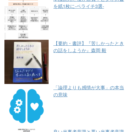
を紙1枚に-ペライチ3選-
【要約・書評】『苦しかったとき
の話をしようか』森岡 毅
「論理よりも感情が大事」の本当
の意味
良い当事者意識と悪い当事者意識