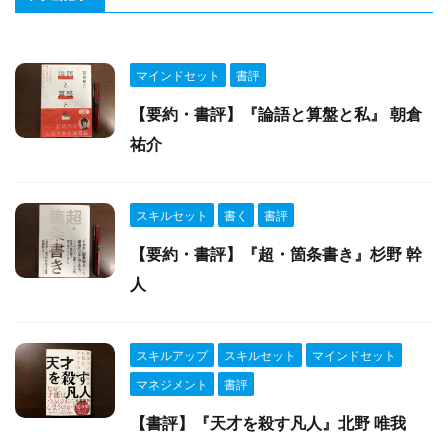
マインドセット
書評
【要約・書評】『論語と算盤と私』 朝倉
祐介
スキルセット
書く
書評
【要約・書評】『超・箇条書き』杉野 幹
人
スキルアップ
スキルセット
マインドセット
マネジメント
書評
【書評】『天才を殺す凡人』北野 唯我