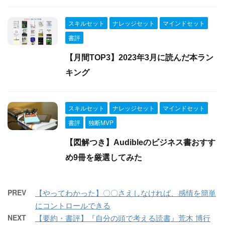
スキルセット
ナレッジセット
マインドセット
書評
【月間TOP3】2023年3月に読んだ本ラン
キング
スキルセット
ナレッジセット
マインドセット
書評
独断MVP
【図解つき】Audibleのビジネス書おすす
め9冊を厳選してみた
PREV
【やってわかった】〇〇さえしなければ、感情を簡単
にコントロールできる
NEXT
【要約・書評】『自分の頭で考える読書』荒木 博行