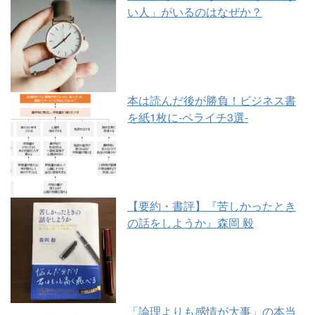
い人」がいるのはなぜか？
本は読んだ後が勝負！ビジネス書
を紙1枚に-ペライチ3選-
【要約・書評】『苦しかったとき
の話をしようか』森岡 毅
「論理よりも感情が大事」の本当