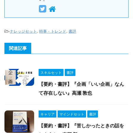
-
ナレッジセット
,
時事・トレンド
,
書評
関連記事
スキルセット
書評
【要約・書評】『企画「いい企画」なん
て存在しない』高瀬 敦也
キャリア
マインドセット
書評
【要約・書評】『苦しかったときの話を