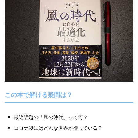
Yusuke Motoyama
外資系コンサルティング会社を経て、経営大
学院に勤務。年間300冊読むなかで、絶対に
オススメできる本だけを厳選して紹介しま
す。著書『投資としての読書』。
Books&Apps（https://blog.tinect.jp/）にもた
まに寄稿しています。Amazonアソシエイト
プログラム参加中。 執筆など仕事のご依頼
は、問い合わせフォームにてご連絡くださ
い。
この本で解ける疑問は？
最近話題の「風の時代」って何？
コロナ後にはどんな世界が待っている？