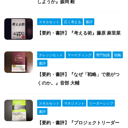
しようか』森岡 毅
スキルセット
広く考える
書評
【要約・書評】『考える術』藤原 麻里菜
ナレッジセット
マーケティング
専門知識
戦略
書評
【要約・書評】『なぜ「戦略」で差がつ
くのか。』音部 大輔
スキルセット
マネジメント
リーダーシップ
書評
【要約・書評】『プロジェクトリーダー