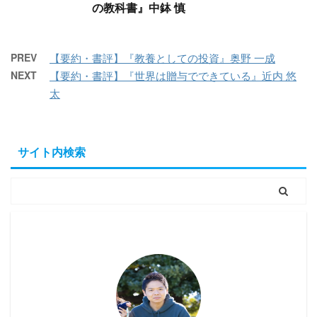
の教科書』中鉢 慎
PREV
【要約・書評】『教養としての投資』奥野 一成
NEXT
【要約・書評】『世界は贈与でできている』近内 悠
太
サイト内検索