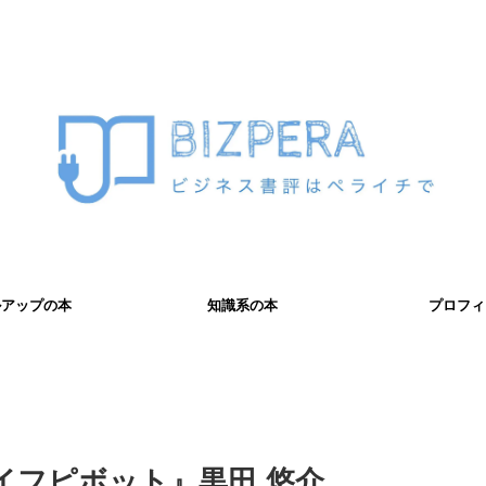
ルアップの本
知識系の本
プロフィ
イフピボット』黒田 悠介