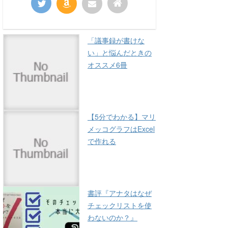
「議事録が書けな
い」と悩んだときの
オススメ6冊
【5分でわかる】マリ
メッコグラフはExcel
で作れる
書評『アナタはなぜ
チェックリストを使
わないのか？』