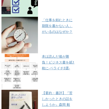
「仕事を頼むときに
期限を書かない人」
がいるのはなぜか？
本は読んだ後が勝
負！ビジネス書を紙1
枚に-ペライチ3選-
【要約・書評】『苦
しかったときの話を
しようか』森岡 毅