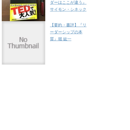
ダーはここが違う』
サイモン・シネック
【要約・書評】『リ
ーダーシップの本
質』堀 紘一