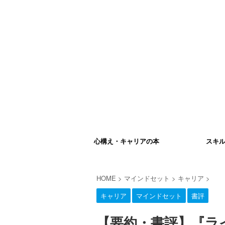
心構え・キャリアの本
スキ
HOME
>
マインドセット
>
キャリア
>
キャリア
マインドセット
書評
【要約・書評】『ラ