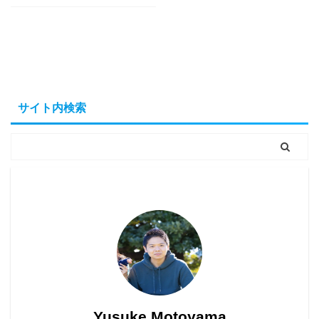
Yusuke Motoyama
外資系コンサルティング会社を経て、経営大
学院に勤務。年間300冊読むなかで、絶対に
オススメできる本だけを厳選して紹介しま
す。著書『投資としての読書』。
サイト内検索
Books&Apps（https://blog.tinect.jp/）にもた
まに寄稿しています。Amazonアソシエイト
プログラム参加中。 執筆など仕事のご依頼
は、問い合わせフォームにてご連絡くださ
い。
Yusuke Motoyama