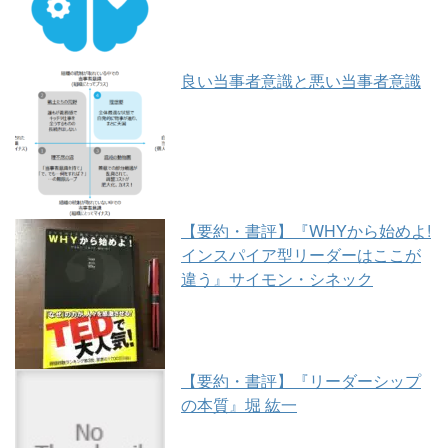
良い当事者意識と悪い当事者意識
【要約・書評】『WHYから始めよ!
インスパイア型リーダーはここが
違う』サイモン・シネック
【要約・書評】『リーダーシップ
の本質』堀 紘一