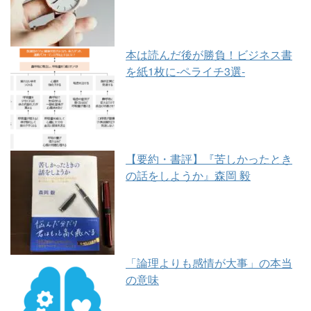
本は読んだ後が勝負！ビジネス書
を紙1枚に-ペライチ3選-
【要約・書評】『苦しかったとき
の話をしようか』森岡 毅
「論理よりも感情が大事」の本当
の意味