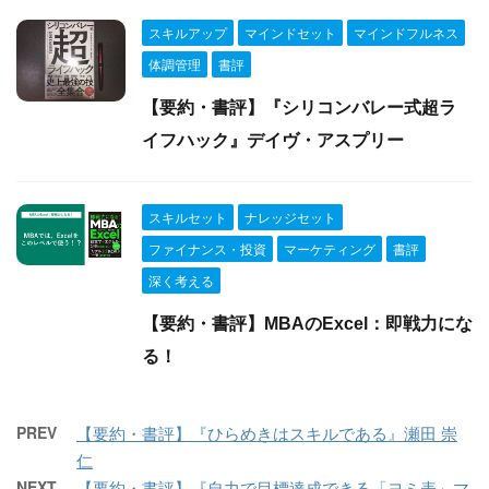
スキルアップ
マインドセット
マインドフルネス
体調管理
書評
【要約・書評】『シリコンバレー式超ラ
イフハック』デイヴ・アスプリー
スキルセット
ナレッジセット
ファイナンス・投資
マーケティング
書評
深く考える
【要約・書評】MBAのExcel：即戦力にな
る！
PREV
【要約・書評】『ひらめきはスキルである』瀬田 崇
仁
NEXT
【要約・書評】『自力で目標達成できる「ヨミ表」マ