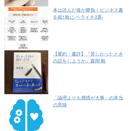
本は読んだ後が勝負！ビジネス書
を紙1枚に-ペライチ3選-
【要約・書評】『苦しかったとき
の話をしようか』森岡 毅
「論理よりも感情が大事」の本当
の意味