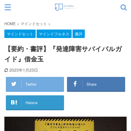
サイト内検索
HOME
>
マインドセット
>
マインドセット
マインドフルネス
書評
カテゴリー
【要約・書評】『発達障害サバイバルガ
イド』借金玉
2023年1月23日
Twitter
Share
Hatena