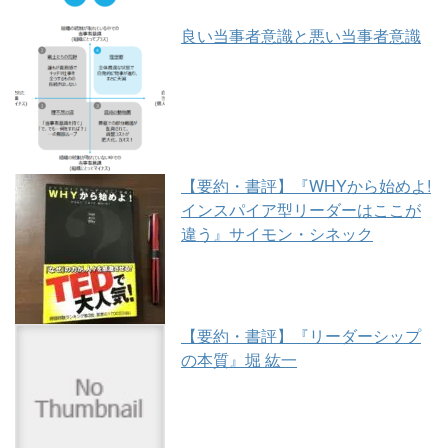
良い当事者意識と悪い当事者意識
【要約・書評】『WHYから始めよ!
インスパイア型リーダーはここが
違う』サイモン・シネック
【要約・書評】『リーダーシップ
の本質』堀 紘一