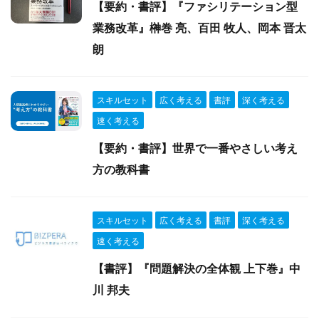
【要約・書評】『ファシリテーション型
業務改革』榊巻 亮、百田 牧人、岡本 晋太
朗
スキルセット
広く考える
書評
深く考える
速く考える
【要約・書評】世界で一番やさしい考え
方の教科書
スキルセット
広く考える
書評
深く考える
速く考える
【書評】『問題解決の全体観 上下巻』中
川 邦夫