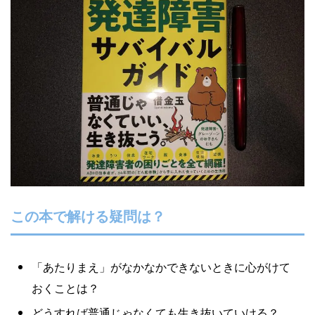
Yusuke Motoyama
外資系コンサルティング会社を経て、経営大
学院に勤務。年間300冊読むなかで、絶対に
オススメできる本だけを厳選して紹介しま
す。著書『投資としての読書』。
Books&Apps（https://blog.tinect.jp/）にもた
まに寄稿しています。Amazonアソシエイト
プログラム参加中。 執筆など仕事のご依頼
は、問い合わせフォームにてご連絡くださ
い。
この本で解ける疑問は？
「あたりまえ」がなかなかできないときに心がけて
おくことは？
どうすれば普通じゃなくても生き抜いていける？